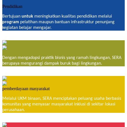
Pendidikan
Bertujuan
untuk
meningkatkan kualitas pendidikan melalui
program
pelatihan maupun bantuan infrastruktur penunjang
kegiatan belajar mengajar.
Dengan mengadopsi praktik bisnis yang ramah lingkungan, SERA
berupaya mengurangi dampak buruk bagi lingkungan.
pemberdayaan masyarakat
Melalui UKM binaan, SERA menciptakan peluang usaha berbasis
komunitas yang menyasar masyarakat inklusi di sekitar lokasi
perusahaan.