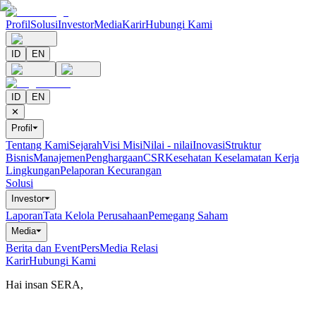
Profil
Solusi
Investor
Media
Karir
Hubungi Kami
ID
EN
ID
EN
✕
Profil
⏷
Tentang Kami
Sejarah
Visi Misi
Nilai - nilai
Inovasi
Struktur
Bisnis
Manajemen
Penghargaan
CSR
Kesehatan Keselamatan Kerja
Lingkungan
Pelaporan Kecurangan
Solusi
Investor
⏷
Laporan
Tata Kelola Perusahaan
Pemegang Saham
Media
⏷
Berita dan Event
Pers
Media Relasi
Karir
Hubungi Kami
Hai insan SERA,